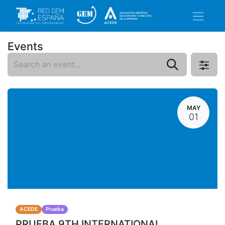
Events
MAY
01
ACEDE
Prueba
PRUEBA 9TH INTERNATIONAL