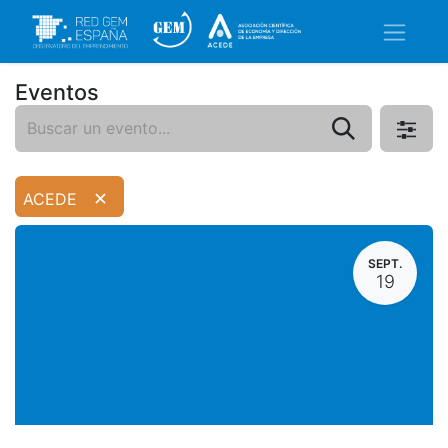
Eventos
×
ACEDE
SEPT.
19