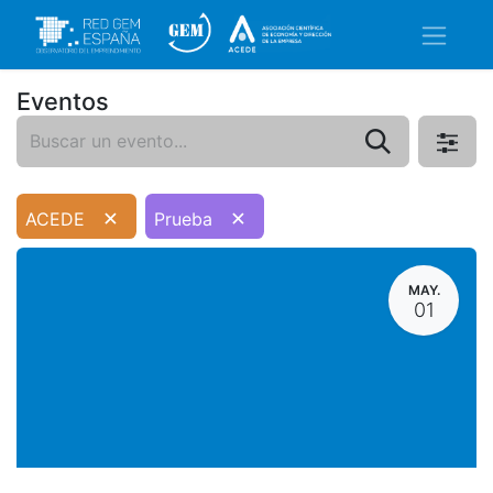
Eventos
×
×
ACEDE
Prueba
MAY.
01